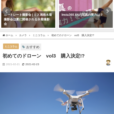
ポートレート撮影会 | ミス湘南水着
Insta360 X4の写真の実力は？
撮影会は夏に開催される水着撮影
会
ホーム
カメラ
ミニコラム
初めてのドローン vol3 購入決定!?
ミニコラム
おすすめ
初めてのドローン vol3 購入決定!?
2021-02-21
2021-02-23