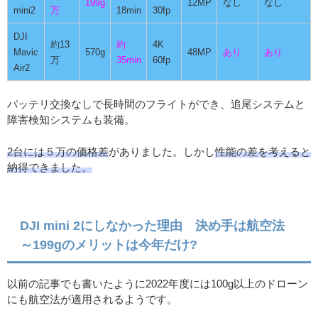
199g
12MP
なし
なし
mini2
万
18min
30fp
DJI
約13
約
4K
Mavic
570g
48MP
あり
あり
万
35min
60fp
Air2
バッテリ交換なしで長時間のフライトができ、追尾システムと
障害検知システムも装備。
2台には５万の価格差
がありました。しかし
性能の差を考えると
納得できました。
DJI mini 2にしなかった理由 決め手は航空法
～199gのメリットは今年だけ?
以前の記事でも書いたように2022年度には100g以上のドローン
にも航空法が適用されるようです。