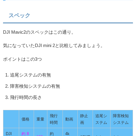
スペック
DJI Mavic2のスペックはこの通り。
気になっていたDJI mini 2と比較してみましょう。
ポイントはこの3つ
追尾システムの有無
障害検知システムの有無
飛行時間の長さ
飛行
静止
追尾シ
障害検知
価格
重量
動画
時間
画
ステム
システム
DJI
約 8
約
4k